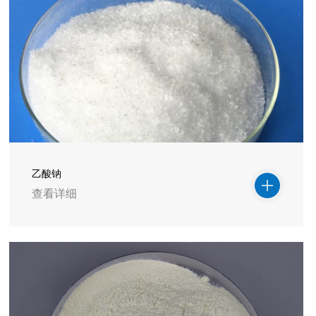
乙酸钠
查看详细