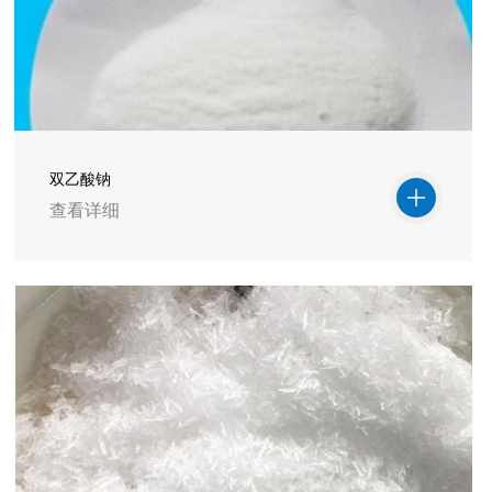
双乙酸钠
查看详细