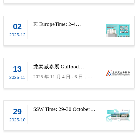
全
泰威人日复一日对品质的坚
国际会展中心 展馆英文名称：
终坚信：员工的成长与公司的
位，各项操作流程规范严谨，
细分装，即将运往全球三十多
守。 今天，就让我们一起走进
Crocus Expo IEC 展馆俄语名
发展同频共振未来，我们将持
生产记录详实准确，充分展现
个国家和地区，最终融入千家
优秀班组的生产现场，看看他
称：Крокус Экспо 展馆及展
续完善梯度化激励体系用更丰
了高效协作的团队风貌和扎实
万户的日常食品中。 当消
FI EuropeTime: 2-4
02
们是如何将40余项考核内容，
December 2025 City: Paris,
厅：2号馆11号厅 - 3层 英文：
厚的回报、更广阔的平台、更
的责任意识，是全体班组学习
费者在超市货架上拿起一块松
融入每一处细节，守护“舌尖上
2025-12
FranceBooth Number: 72R9
Pavilion 2, Hall 11 - Floor 3 展
温暖的关怀陪伴每一位追梦人
的榜样。 公司将对该优秀
软的面包、一瓶爽口的饮料或
的安全”。 一、环境之净：从
馆英文地址：
笃定前行。 让我们以匠心守初
班组予以表彰奖励，希望其珍
一袋营养强化的婴幼儿米粉
一尘不染开始 “整洁，是生产
Mezhdunarodnaya str. 16, 18,
心，以陪伴赴长远共同铸就龙
惜荣誉、再接再厉，持续发挥
时，可能并不知道，这些产品
的第一道品质。” 在优秀班
20, Krasnogorsk, Krasnogorsk
泰威更璀璨的明天！
标杆引领作用，带动更多班组
美妙的口感、稳定的品质和额
组，你绝不会看到工具随意散
龙泰威参展 Gulfood
13
area, Moscow region 展馆俄语
提升管理水平。 本次考核
外的营养，背后常常有食品配
Manufacturing 2025 海湾食
落、物料遍地堆放。他们的秘
地址： Московская область,
也清晰呈现了各生产线的提升
料的功劳。 在江苏灌南县
2025 年 11 月 4 日 - 6 日，中
2025-11
品展 圆满收官
诀很简单：随用随清，定置管
Красногорский район, г.
空间：1#生产线需加强休息室
经济开发区，龙泰威（江苏）
东地区顶级食品行业盛会
理。 反应平台：投料结束，落
Красногорск, ул.
地面清洁及栏杆粉尘清理；3#
食品科技有限公司自创立以
Gulfood Manufacturing 2025 在
地料即刻清理，空袋规整入吨
Международная, д. 16, 18, 20.
生产线要重点优化板框压滤机
来，便专注于食品配料添加领
迪拜世界贸易中心成功举办，
袋；水管用完，立刻归位悬
龙泰威展位号：A713 龙泰威
平台卫生及设备周边粉尘管
域。 作为一家国家高新技
龙泰威携核心产品与创新解决
SSW Time: 29-30 October
29
挂；连窗台上，都只允许出现
2025 City: Las Vegas, the
实力登场，中国品质出海 龙泰
控；双锥生产线需规范投料后
术企业，产品多达60+品类，
方案亮相展会，凭借专业实力
统一放置的水杯。 离心与闪蒸
2025-10
U.S.ABooth Number: 3737
威（江苏）食品科技有限公
杂物清理及套袋间管理；2#生
拥有30余名科研检测与研发和
与优质服务斩获丰硕成果，圆
岗位：地面无积水、无杂物，
司 专注于食品添加剂与配料的
产线需及时清理特定区域积
多条生产线。公司已获
满完成此次参展之旅。 作为全
设备表面每日擦拭，控制柜一