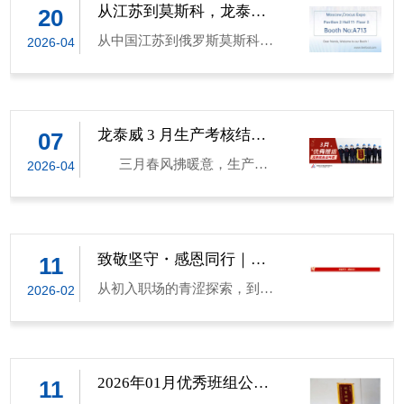
从江苏到莫斯科，龙泰威
20
邀您共赴2026俄罗斯食品
从中国江苏到俄罗斯莫斯科，
2026-04
配料盛会！
从深耕本土到布局全球，龙泰
威（江苏）食品科技有限公
司 始终以专业之力，为世界食
品工业注入中国品质力量。 我
龙泰威 3 月生产考核结果
07
公示暨奖励通报
们荣幸地宣布，龙泰威（江
三月春风拂暖意，生产一
2026-04
苏）食品科技有限公司 将
线捷报传！在刚刚过去的 3
于 2026 年 4 月 28 日 - 4 月 30
月，龙泰威（江苏）食品科技
日，携核心产品与全场景食品
有限公司全体生产同仁凝心聚
配料解决方案，重磅亮相 2026
力、攻坚克难，以精益求精的
致敬坚守・感恩同行｜
11
年俄罗斯莫斯科食品配料展览
2026年 龙泰威第五批三年
态度和高效协作的精神，圆满
会（Global Ingredients
从初入职场的青涩探索，到独
2026-02
积累奉献奖荣耀公示
完成各项生产任务，涌现出一
Show），诚邀全球合作伙伴、
当一面的沉稳笃定三年，1095
批表现突出的优秀班组和个
行业同仁莅临展位交流洽谈，
个日夜你们将青春热忱注入每
人。现将 3 月生产考核结果公
共拓欧亚市场新蓝海，共筑食
一份产品生产研发，把责任担
示并对先进集体和个人予以表
品行业新未来！ 行业旗舰盛
当融入每一道品控线。 在龙泰
2026年01月优秀班组公示 |
11
彰奖励，以资鼓励！ 经评
龙泰威01月优秀班组考核
会，共赴产业之约 俄罗斯莫斯
威食品科技的发展蓝图上刻下