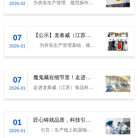
定，徐忠亮主任班组荣获 03
为夯实生产管理、规范操作流
2026-02
出炉！
科食品配料展览会（Global
了属于自己的奋斗印记。 为表
月「优秀班组」称号！ 本
程、激发班组活力，公司完成
Ingredients Show）是俄罗斯及
彰三年一个周期的忠诚奉献与
次考核严格遵循公司生产管理
2026年01 月全生产线班组综合
欧亚地区极具影响力的食品配
不懈付出，公司特颁发2026 年
体系，围绕质量、效率、安
考核。 经评定，张顺海主任班
料专业 B2B 盛会，拥有 28 年
连云港龙泰威第五批积累奉献
全、成本、现场管理五大核心
组荣获01 月「优秀生产班组」
【公示】龙泰威（江苏）
07
行业深耕历史，是俄罗斯市场
奖，致敬每一位坚守岗位、并
食品科技有限公司12月份
维度展开全面评估，坚持公
称号！ 该班组环境整洁、设备
唯一聚焦食品添加剂与配料领
肩同行的家人！ 奖励说明 符合
为夯实生产管理基础，规范
2026-01
优秀班组考核结果出炉！
平、公正、公开原则，确保考
维护到位、操作规范、记录详
域的专业展会，得到俄罗斯农
连续工龄满 3 年、年度出勤率
现场操作流程，营造整洁高
核结果真实反映各班组与个人
实，团队协作高效、责任意识
业部、莫斯科市政府及多家行
≥90%、无重大违纪记录的正式
效、安全有序的生产环境，进
的工作实绩。
扎实，是全体班组学习的标
业协会的鼎力支持。 本届展会
员工均可享受。 致每一位坚守
一步激发各班组的责任意识与
杆。 公司予以表彰奖励，望该
将于 莫斯科克洛库斯国际会展
的你在食品科技的赛道上你们
协作活力，公司依据各生产线
魔鬼藏在细节里！走进龙
07
班组再接再厉、持续引领。 号
泰威优秀班组，看他们如
中心 盛大举办，汇聚全球 450
是技术攻坚的先行者；是品质
考核标准，于12月份完成了对
召全体班组以优秀为榜样，查
走进龙泰威（江苏）食品科技
2026-01
何“精雕细琢”每一环
余家优质参展商，展览面积
坚守的守护者；是公司最宝贵
全公司多条生产线班组的综合
摆不足、落实整改，共同推动
有限公司的生产车间，你会看
达 20,000 平方米，预计接
的财富；更是同行者的榜样。
考核工作。 经综合考核评
公司生产管理再攀新高！
到什么？ 是光洁如新的反应平
待 15,000 余名专业观众，是国
那些在生产一线的严谨操作、
定，徐重虎主任1#2#生产线班
台？是整齐划一的物料摆放？
际品牌开拓俄罗斯及欧亚市
职能岗位的细致耕耘、管理岗
组荣获12月份“优秀生产班
还是一丝不苟的操作规范？ 这
匠心铸就品质，科技引领
01
场、链接全球产业链资源的核
位的担当尽责都已化作龙泰威
组”称号！ 该班组在本次考
未来：龙泰威食品科技，
背后，是一套细致入微的班组
心平台。 展馆信息（中 / 英 /
稳步前行的坚实力量 三年是里
核中表现突出，全生产线环境
引言：生产线上机器嗡
2026-01
守护全球餐桌的美味与安
生产考核标准，更是每一位龙
俄） 展馆中文名称：克洛库斯
程碑，更是新起点。 龙泰威始
卫生整洁有序，设备维护到
鸣，一批批食品添加剂正被精